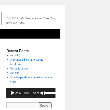
Die Welt ist die Gesamtheit der Tatsachen,
nicht der Dinge.
Recent Posts
(no title)
A protracted era of systemic
breakdown
Possible targets
(no title)
Israel expands extermination zone in
Gaza
Audio
Use
00:00
00:00
Player
Up/Down
Arrow
keys
to