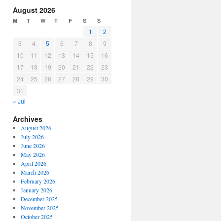
increase
August 2026
or
M
T
W
T
F
S
S
decrease
1
2
volume.
3
4
5
6
7
8
9
10
11
12
13
14
15
16
17
18
19
20
21
22
23
24
25
26
27
28
29
30
31
« Jul
Archives
August 2026
July 2026
June 2026
May 2026
April 2026
March 2026
February 2026
January 2026
December 2025
November 2025
October 2025