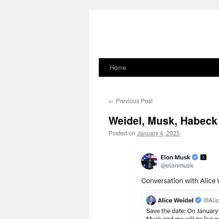
Home
Skip
to
←
Previous Post
content
Weidel, Musk, Habeck
Posted on
January 4, 2025