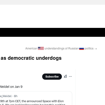
American
understandings of Russian
politics
→
 as
democratic
underdogs