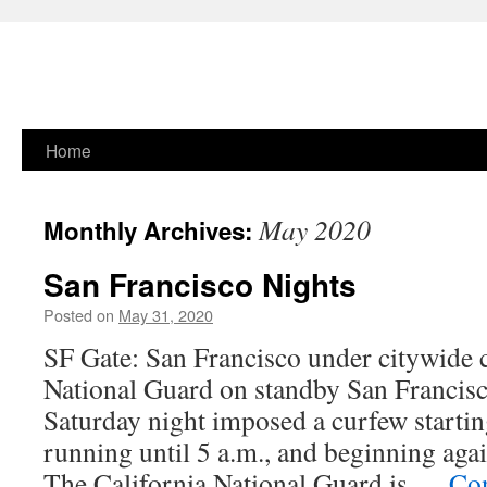
Skip
Home
to
May 2020
Monthly Archives:
content
San Francisco Nights
Posted on
May 31, 2020
SF Gate: San Francisco under citywide 
National Guard on standby San Francisco 
Saturday night imposed a curfew starti
running until 5 a.m., and beginning agai
The California National Guard is …
Con