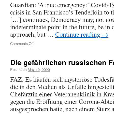
Guardian: ‘A true emergency:’ Covid-1
Us
crisis in San Francisco’s Tenderloin to t
[…] continues, Democracy may, not now
indeterminate point in the future, be in
approach, but …
Continue reading
→
on
Comments Off
Zeno
and
Leibniz
Die gefährlichen russischen F
in
San
Posted on
May 19, 2020
Francisco
FAZ: Es häufen sich mysteriöse Todesfä
die in den Medien als Unfälle hingestell
Chefärztin einer Veteranenklinik in Kras
gegen die Eröffnung einer Corona-Abte
ausgesprochen hatte, nach einem Sturz