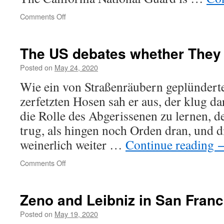
on
Comments Off
San
Francisco
Nights
The US debates whether They
Posted on
May 24, 2020
Wie ein von Straßenräubern geplündert
zerfetzten Hosen sah er aus, der klug dar
die Rolle des Abgerissenen zu lernen, 
trug, als hingen noch Orden dran, und 
weinerlich weiter …
Continue reading
on
Comments Off
The
US
debates
Zeno and Leibniz in San Franc
whether
They
Posted on
May 19, 2020
were