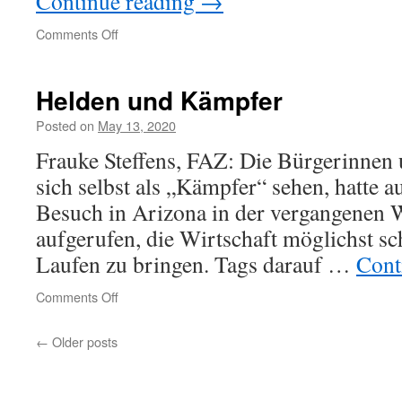
Continue reading
→
on
Comments Off
Pity
Helden und Kämpfer
Posted on
May 13, 2020
Frauke Steffens, FAZ: Die Bürgerinnen 
sich selbst als „Kämpfer“ sehen, hatte
Besuch in Arizona in der vergangenen 
aufgerufen, die Wirtschaft möglichst s
Laufen zu bringen. Tags darauf …
Cont
on
Comments Off
Helden
und
←
Older posts
Kämpfer