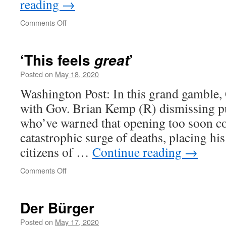
reading
→
on
Comments Off
Die
gefährlichen
russischen
‘This feels
’
great
Fenster
Posted on
May 18, 2020
Washington Post: In this grand gamble, 
with Gov. Brian Kemp (R) dismissing pu
who’ve warned that opening too soon co
catastrophic surge of deaths, placing his 
citizens of …
Continue reading
→
on
Comments Off
‘This
feels
’
great
Der Bürger
Posted on
May 17, 2020