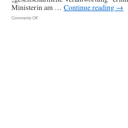
Ministerin am …
Continue reading
→
on
Comments Off
Apple
und
Google
sollen
Telegram
verbannen