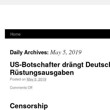
Skip
Home
to
May 5, 2019
Daily Archives:
content
US-Botschafter drängt Deutsc
Rüstungsausgaben
Posted on
May 5, 2019
on
Comments Off
US-
Botschafter
drängt
Censorship
Deutschland