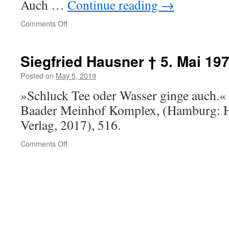
Auch …
Continue reading
→
on
Comments Off
Kleinbockedra
Siegfried Hausner † 5. Mai 19
Posted on
May 5, 2019
»Schluck Tee oder Wasser ginge auch.«
Baader Meinhof Komplex, (Hamburg: 
Verlag, 2017), 516.
on
Comments Off
Siegfried
Hausner
†
5.
Mai
1975