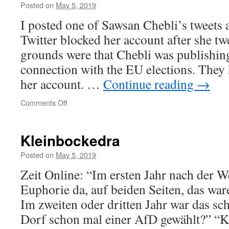
zu
Posted on
May 5, 2019
höheren
I posted one of Sawsan Chebli’s tweets 
Rüstungsausgaben
Twitter blocked her account after she twe
grounds were that Chebli was publishin
connection with the EU elections. They 
her account. …
Continue reading
→
on
Comments Off
Censorship
Kleinbockedra
Posted on
May 5, 2019
Zeit Online: “Im ersten Jahr nach der 
Euphorie da, auf beiden Seiten, das war
Im zweiten oder dritten Jahr war das sc
Dorf schon mal einer AfD gewählt?” “Kl