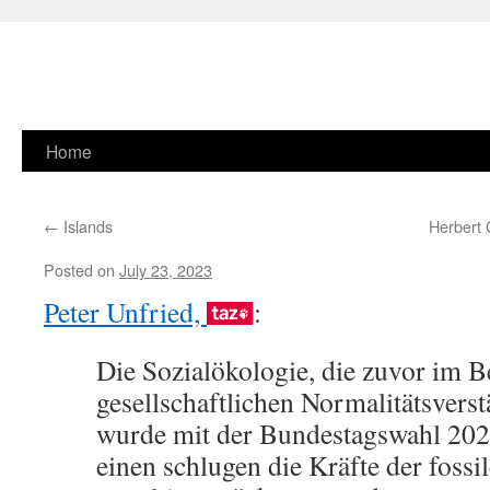
Skip
Home
to
←
Islands
Herbert
content
Posted on
July 23, 2023
Peter Unfried,
:
Die Sozialökologie, die zuvor im Be
gesellschaftlichen Normalitätsvers
wurde mit der Bundestagswahl 20
einen schlugen die Kräfte der foss