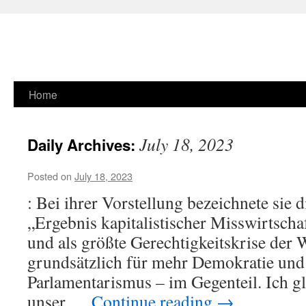
Skip
Home
to
July 18, 2023
Daily Archives:
content
Posted on
July 18, 2023
: Bei ihrer Vorstellung bezeichnete sie 
„Ergebnis kapitalistischer Misswirtsch
und als größte Gerechtigkeitskrise der W
grundsätzlich für mehr Demokratie und
Parlamentarismus – im Gegenteil. Ich gl
unser …
Continue reading
→