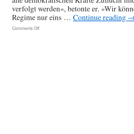
verfolgt werden«, betonte er. »Wir kön
Regime nur eins …
Continue reading
on
Comments Off
Litauen
will
belarussische
Oppositions­
politikerin
Tichanowskaja
nicht
ausliefern