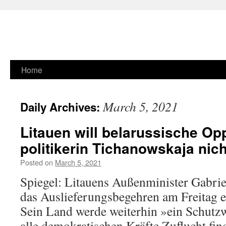
Skip
Home
to
March 5, 2021
Daily Archives:
content
Litauen will belarussische Op
politikerin Tichanowskaja nich
Posted on
March 5, 2021
Spiegel: Litauens Außenminister Gabrie
das Auslieferungsbegehren am Freitag e
Sein Land werde weiterhin »ein Schutzw
alle demokratischen Kräfte Zuflucht fi