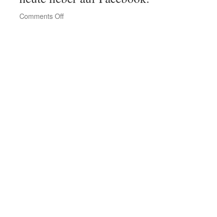
on
Comments Off
Presidents
Day