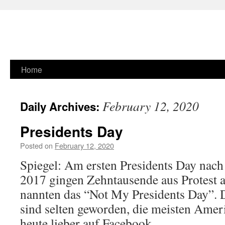
Skip
Home
to
February 12, 2020
Daily Archives:
content
Presidents Day
Posted on
February 12, 2020
Spiegel: Am ersten Presidents Day nac
2017 gingen Zehntausende aus Protest au
nannten das “Not My Presidents Day”.
sind selten geworden, die meisten Ameri
heute lieber auf Facebook.