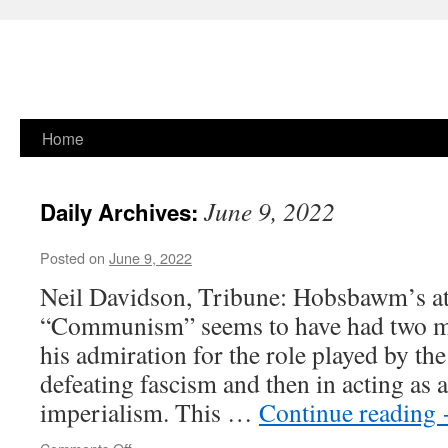
Skip
Home
to
June 9, 2022
Daily Archives:
content
Posted on
June 9, 2022
Neil Davidson, Tribune: Hobsbawm’s at
“Communism” seems to have had two m
his admiration for the role played by the
defeating fascism and then in acting as
imperialism. This …
Continue reading
on