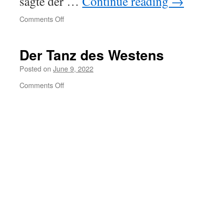
sagte der …
Continue reading
→
on
Comments Off
Einige
europäische
Gesetze
Der Tanz des Westens
müssen
geändert
Posted on
June 9, 2022
werden
on
Comments Off
Der
Tanz
des
Westens